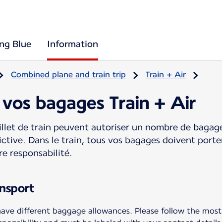
ing Blue
Information
Combined plane and train trip
Train + Air
 vos bagages Train + Air
billet de train peuvent autoriser un nombre de bagages
trictive. Dans le train, tous vos bagages doivent port
e responsabilité.
ansport
ave different baggage allowances. Please follow the most re