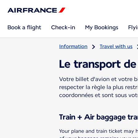
Book a flight
Check-in
My Bookings
Fly
Information
Travel with us
Le transport de
Votre billet d'avion et votre 
respecter la règle la plus res
coordonnées et sont sous votr
Train + Air baggage tr
Your plane and train ticket may h