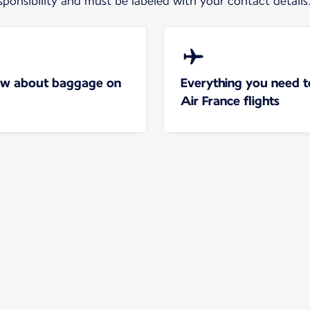
ponsibility and must be labeled with your contact details
ow about baggage on
Everything you need 
Air France flights