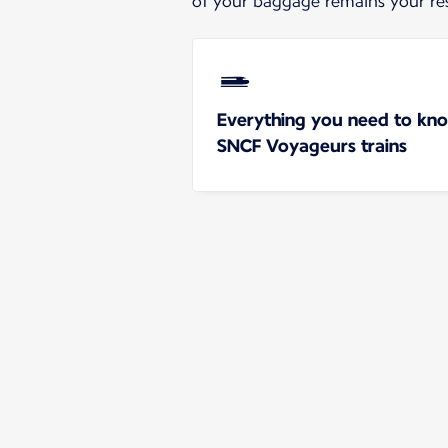
of your baggage remains your res
Everything you need to kn
SNCF Voyageurs trains